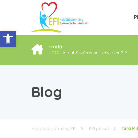
P
Eszköztár megnyitása
Iroda
4220 Hajdúböszörmény, Kálvin tér 7-9
Blog
Hajdúböszörmény EFI
EFI plakát
Túra Mil