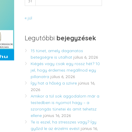
31
« júl
Legutóbbi
bejegyzések
15 tünet, amely daganatos
betegségre is utalhat
július 6, 2026
Kiégés vagy csak egy rossz hét? 10
jel, hogy érdemes megállnod egy
pillanatra
július 6, 2026
Így hat a hőség a szívre
június 16,
2026
Amikor a túl sok aggodalom már a
testedben is nyomot hagy – a
szorongás tünetei és amit tehetsz
ellene
június 16, 2026
Te is eszel, ha stresszes vagy? Így
győzd le az érzelmi evést
június 16,