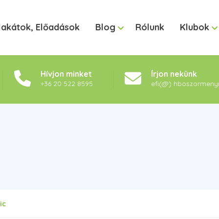
lakátok, Előadások
Blog
Rólunk
Klubok
Hívjon minket
Írjon nekünk
+36 20 522 8595
efi(@) hboszormeny
ic