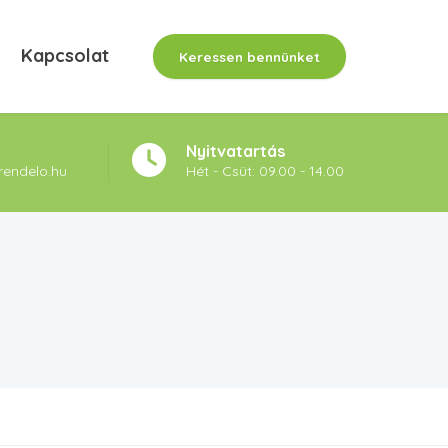
Kapcsolat
Keressen bennünket
Nyitvatartás
rendelo.hu
Hét - Csüt: 09.00 - 14.00