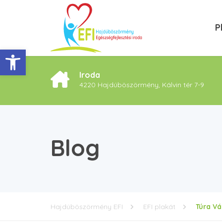
P
Eszköztár megnyitása
Iroda
4220 Hajdúböszörmény, Kálvin tér 7-9
Blog
Hajdúböszörmény EFI
EFI plakát
Túra Vá