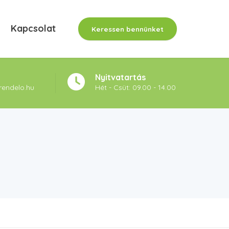
Kapcsolat
Keressen bennünket
Nyitvatartás
rendelo.hu
Hét - Csüt: 09.00 - 14.00