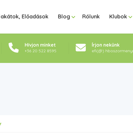
lakátok, Előadások
Blog
Rólunk
Klubok
Hívjon minket
Írjon nekünk
+36 20 522 8595
efi(@) hboszormeny
r