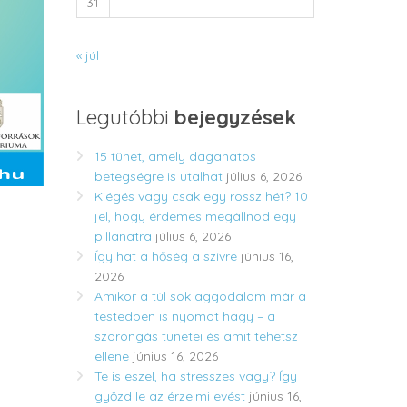
31
« júl
Legutóbbi
bejegyzések
15 tünet, amely daganatos
betegségre is utalhat
július 6, 2026
Kiégés vagy csak egy rossz hét? 10
jel, hogy érdemes megállnod egy
pillanatra
július 6, 2026
Így hat a hőség a szívre
június 16,
2026
Amikor a túl sok aggodalom már a
testedben is nyomot hagy – a
szorongás tünetei és amit tehetsz
ellene
június 16, 2026
Te is eszel, ha stresszes vagy? Így
győzd le az érzelmi evést
június 16,